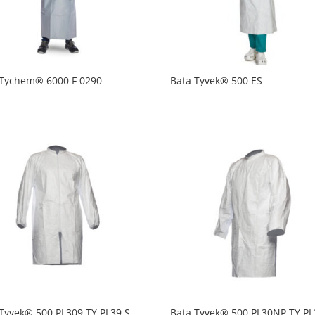
 Tychem® 6000 F 0290
Bata Tyvek® 500 ES
Tyvek® 500 PL309 TY PL39 S
Bata Tyvek® 500 PL30NP TY PL