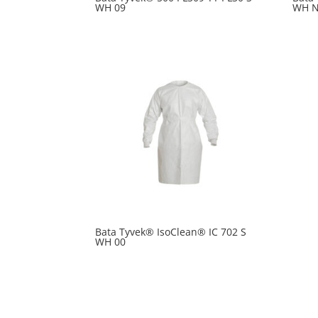
WH 09
WH 
Bata Tyvek® IsoClean® IC 702 S
WH 00