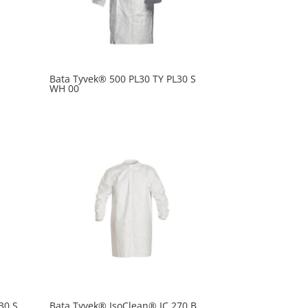
Bata Tyvek® 500 PL30 TY PL30 S
WH 00
30 S
Bata Tyvek® IsoClean® IC 270 B