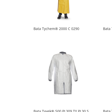
Bata Tychem® 2000 C 0290
Bata
Bata Tyvek® 500 PL309 TY PL30 S
Bata 