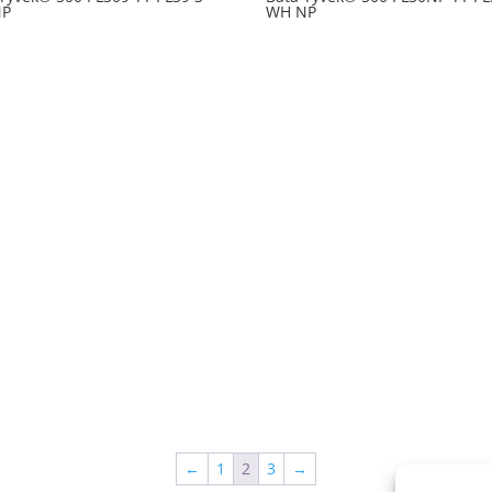
NP
WH NP
←
1
2
3
→