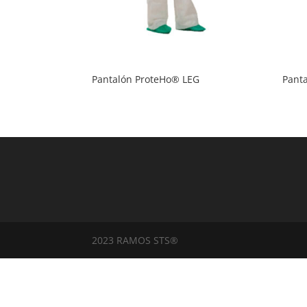
Pantalón ProteHo® LEG
Pant
2023 RAMOS STS®