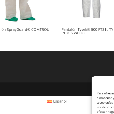
alón SprayGuard® COMTROU
Pantalón Tyvek® 500 PT31L TY
PT31 S WH L0
Para ofrecer
almacenar y/
Español
tecnologías
las identifi
afectar nega