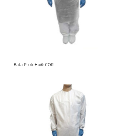
Bata ProteHo® COR