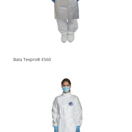
Bata Texpro® ES60