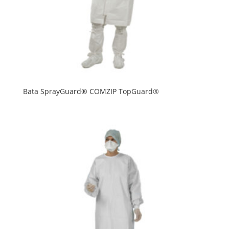
Bata SprayGuard® COMZIP TopGuard®