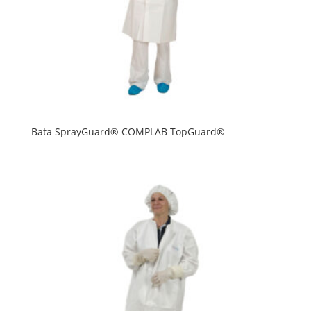
Bata SprayGuard® COMPLAB TopGuard®