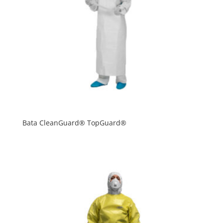
Bata CleanGuard® TopGuard®