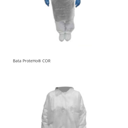
Bata ProteHo® COR