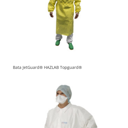
Bata JetGuard® HAZLAB Topguard®