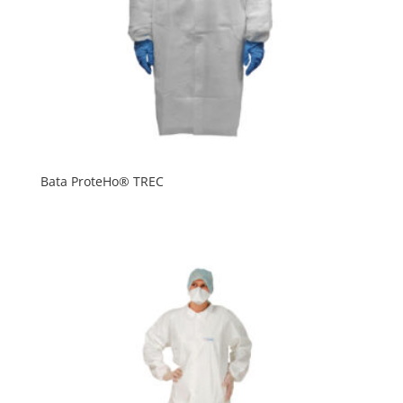
Bata ProteHo® TREC