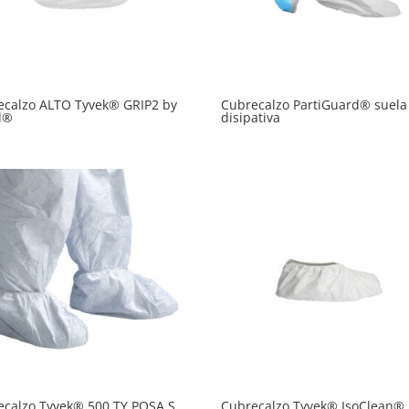
ecalzo ALTO Tyvek® GRIP2 by
Cubrecalzo PartiGuard® suela
l®
disipativa
ecalzo Tyvek® 500 TY POSA S
Cubrecalzo Tyvek® IsoClean® 