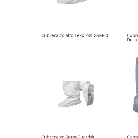
Cubrecalzo alto Texpro® GSM60
Cubr
Desu
Cubrecalzo SprayGuard®
Cubr