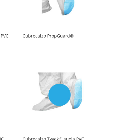
 PVC
Cubrecalzo PropGuard®
IC
Cubrecalzo Tyvek® suela PVC