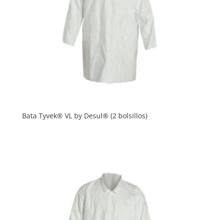
Bata Tyvek® VL by Desul® (2 bolsillos)