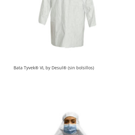
Bata Tyvek® VL by Desul® (sin bolsillos)