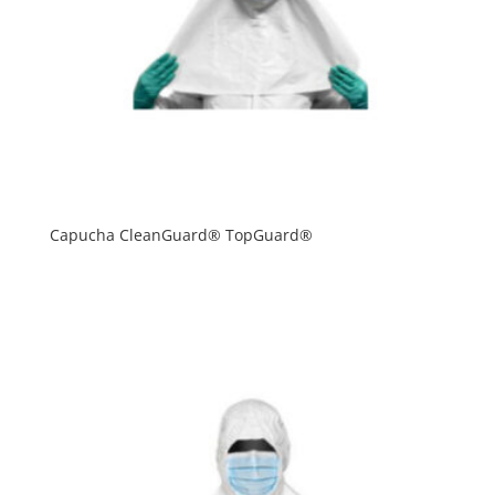
Capucha CleanGuard® TopGuard®