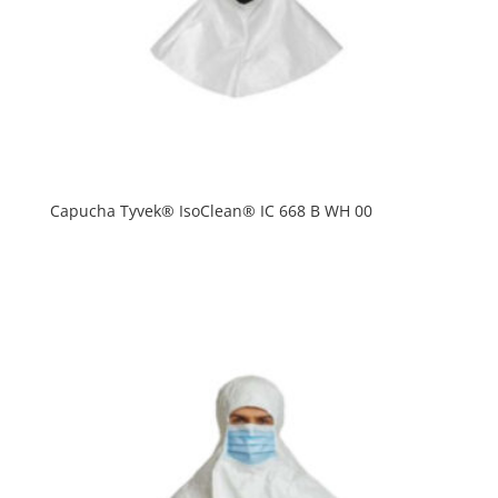
Capucha Tyvek® IsoClean® IC 668 B WH 00