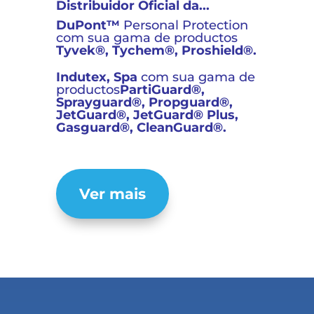
Distribuidor Oficial da...
DuPont™
Personal Protection
com sua gama de productos
Tyvek®, Tychem®, Proshield®.
Indutex, Spa
com sua gama de
productos
PartiGuard®,
Sprayguard®, Propguard®,
JetGuard®, JetGuard® Plus,
Gasguard®, CleanGuard
®.
Ver mais