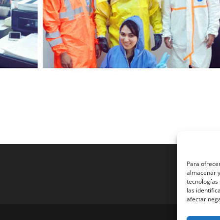
Para ofrecer
almacenar y/
tecnologías
las identifi
afectar nega