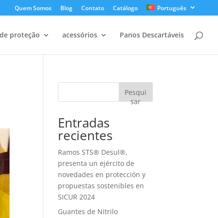
Quem Somos
Blog
Contato
Catálogo
Português
de proteção
acessórios
Panos Descartáveis
Pesqui
sar
Entradas
recientes
Ramos STS® Desul®,
presenta un ejército de
novedades en protección y
propuestas sostenibles en
SICUR 2024
Guantes de Nitrilo