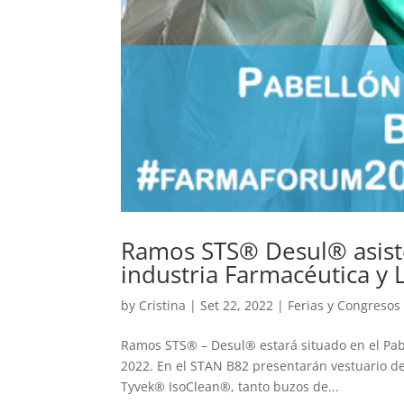
Ramos STS® Desul® asiste
industria Farmacéutica y 
by
Cristina
|
Set 22, 2022
|
Ferias y Congresos
Ramos STS® – Desul® estará situado en el Pab
2022. En el STAN B82 presentarán vestuario d
Tyvek® IsoClean®, tanto buzos de...