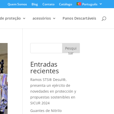
Quem Somos
Blog
Contato
Catálogo
Português
de proteção
acessórios
Panos Descartáveis
Pesqui
sar
Entradas
recientes
Ramos STS® Desul®,
presenta un ejército de
novedades en protección y
propuestas sostenibles en
SICUR 2024
Guantes de Nitrilo