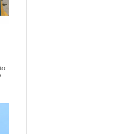
ias
s