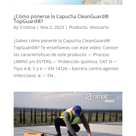
¿Cómo ponerse la Capucha CleanGuard®
TopGuard®?
by
Cristina
|
Nov 2, 2023
|
Producto
,
Vestuario
¿Sabes cómo ponerte la Capucha CleanGuard®
TopGuard®? Te enseñamos con este vídeo: Conoce
las características de este producto: ✅ Proceso
LIMPIO y/o ESTÉRIL ✅ Protección química, CAT III ✅
Tipo 4-B, 5 y 6 ✅ EN 14126 – barrera contra agentes
infecciosos ☣️ ✅ EN...