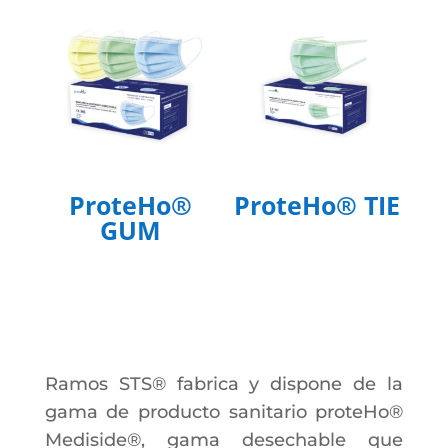
ProteHo®
ProteHo® TIE
GUM
Ramos STS® fabrica y dispone de la
gama de producto sanitario proteHo®
Mediside®, gama desechable que