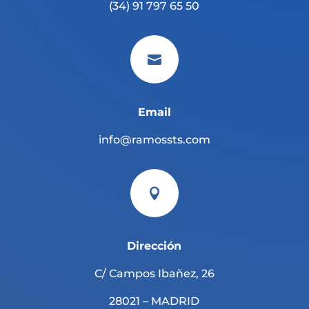
(34) 91 797 65 50

Email
info@ramossts.com

Dirección
C/ Campos Ibañez, 26
28021 – MADRID