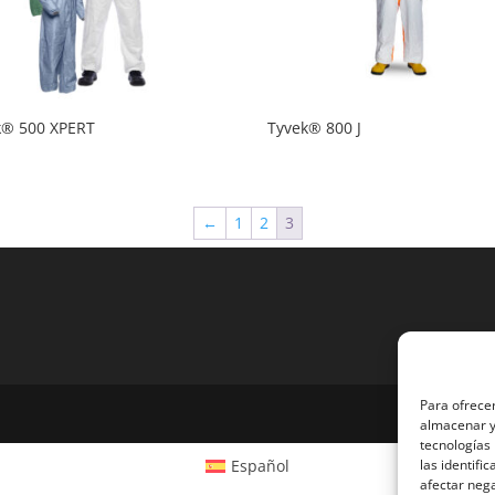
k® 500 XPERT
Tyvek® 800 J
←
1
2
3
Para ofrecer
almacenar y/
tecnologías
Español
las identifi
afectar nega