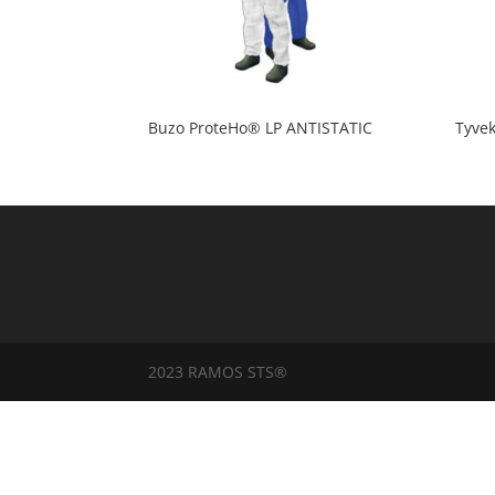
Buzo ProteHo® LP ANTISTATIC
Tyve
2023 RAMOS STS®