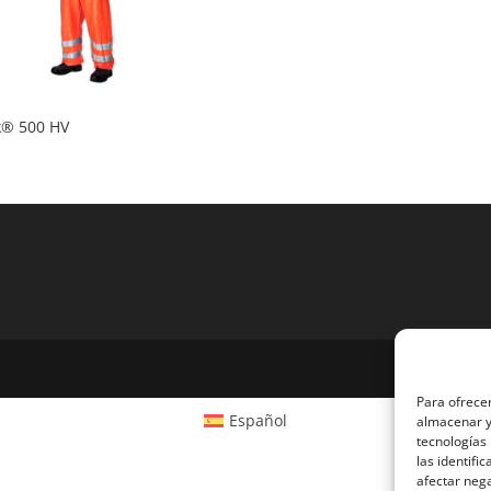
k® 500 HV
Para ofrecer
Español
almacenar y/
tecnologías
las identifi
afectar nega