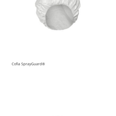
Cofia SprayGuard®