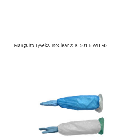
Manguito Tyvek® IsoClean® IC 501 B WH MS