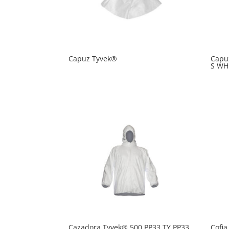
Capuz Tyvek®
Capu
S WH
Cazadora Tyvek® 500 PP33 TY PP33
Cofi