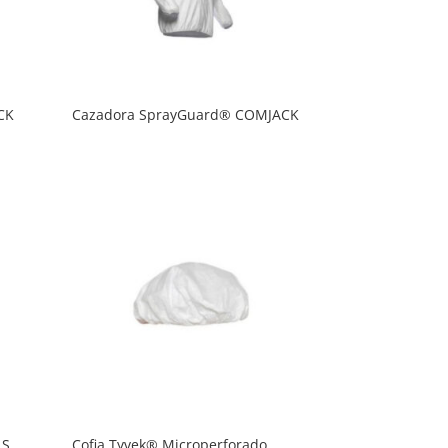
CK
Cazadora SprayGuard® COMJACK
 S
Cofia Tyvek® Microperforado