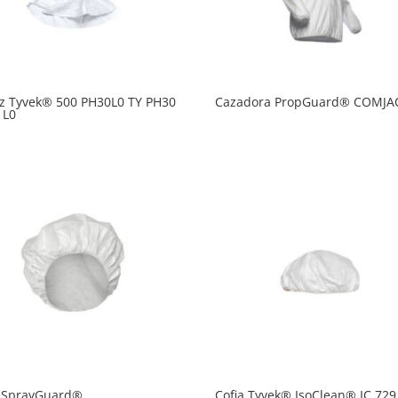
z Tyvek® 500 PH30L0 TY PH30
Cazadora PropGuard® COMJA
 L0
a SprayGuard®
Cofia Tyvek® IsoClean® IC 729