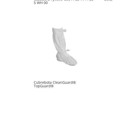
S WH 00
Cubrebota CleanGuard®
TopGuard®