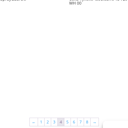
WH 00
←
1
2
3
4
5
6
7
8
→