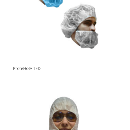
ProteHo® TED