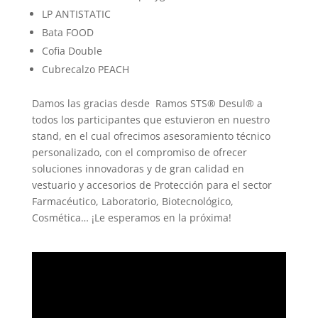
LP ANTISTATIC
Bata FOOD
Cofia Double
Cubrecalzo PEACH
Damos las gracias desde Ramos STS® Desul® a
todos los participantes que estuvieron en nuestro
stand, en el cual ofrecimos asesoramiento técnico
personalizado, con el compromiso de ofrecer
soluciones innovadoras y de gran calidad en
vestuario y accesorios de Protección para el sector
Farmacéutico, Laboratorio, Biotecnológico,
Cosmética… ¡Le esperamos en la próxima!