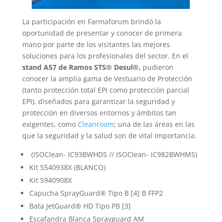
La participación en Farmaforum brindó la
oportunidad de presentar y conocer de primera
mano por parte de los visitantes las mejores
soluciones para los profesionales del sector. En el
stand A57 de Ramos STS® Desul®,
pudieron
conocer la amplia gama de Vestuario de Protección
(tanto protección total EPI como protección parcial
EPI), diseñados para garantizar la seguridad y
protección en diversos entornos y ámbitos tan
exigentes, como
Cleanroom
; una de las áreas en las
que la seguridad y la salud son de vital importancia.
(ISOClean- IC93BWHDS // ISOClean- IC982BWHMS)
Kit S540938X (BLANCO)
Kit S940908X
Capucha SprayGuard®️ Tipo B [4] B FFP2
Bata JetGuard®️ HD Tipo PB [3]
Escafandra Blanca Sprayguard AM