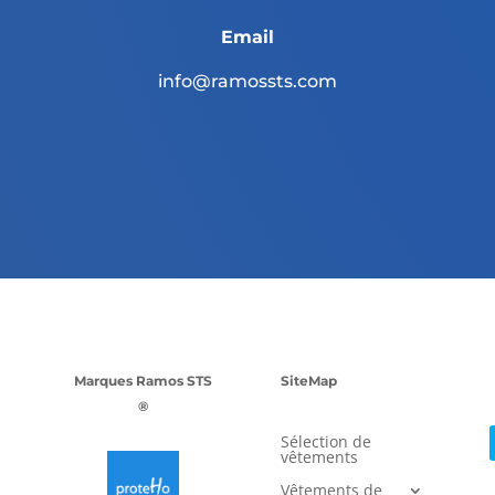
Email
info@ramossts.com
Marques Ramos STS
SiteMap
®
Sélection de
vêtements
Vêtements de