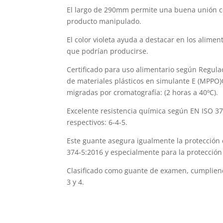
El largo de 290mm permite una buena unión con
producto manipulado.
El color violeta
ayuda a
destacar en los aliment
que podrían producir
se
.
Certificado para uso alimentario según Regula
de materiales plásticos en simulante E (MPPO)
migradas por cromatografía:
(2
horas a 40ºC).
Excelente resistencia química
según
EN ISO 37
respectivos: 6-4-5.
Este guante asegura igualmente la protección
374-5:2016 y especialmente para la protecció
Clasificado como guante de examen, c
umplien
3 y 4.