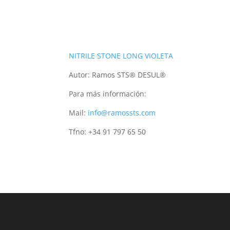
NITRILE STONE LONG VIOLETA
Autor:
Ramos STS® DESUL®
Para más información:
​Mail:
info@ramossts.com
​Tfno: +34 91 797 65 50