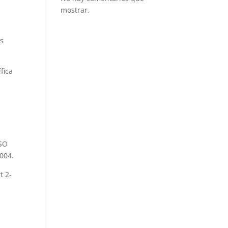
mostrar.
os
fica
ISO
004.
t 2-