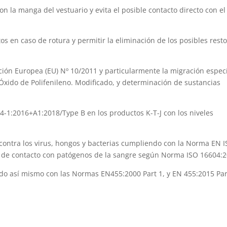
 la manga del vestuario y evita el posible
contacto directo con el
os en caso de rotura y permitir la eliminación
de
los
posibles rest
ción Europea (EU) Nº 10/2011 y
particularmente
la migración especí
Óxido de Polifenileno
.
M
odificado,
y determinación de sustancias
4-1:2016+A1:2018/Type B en los productos K-T-J
con los niveles
 contra
los
virus, hongos y bacterias cumpliendo
con
la Norma EN 
n de contacto con
patógenos
de
la sangre según Norma ISO 16604:2
do así mismo con
las Normas EN455:2000 Part 1,
y EN 455:2015 Par