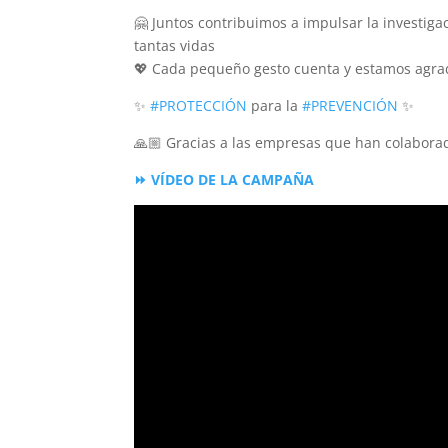
🤗 Juntos contribuimos a impulsar la investiga
tantas vidas
💖 Cada pequeño gesto cuenta y estamos agrad
✨
#PROTECCIÓN
para la
#PREVENCIÓN
✨
🙏🏼 Gracias a las empresas que han colabora
⏩ VÍDEO DE LA CAMPAÑA