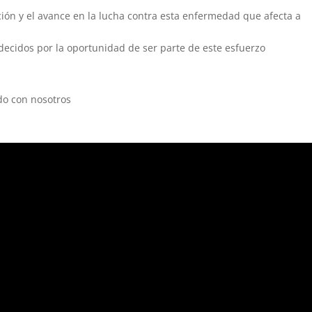
ción y el avance en la lucha contra esta enfermedad que afecta a
ecidos por la oportunidad de ser parte de este esfuerzo
do con nosotros