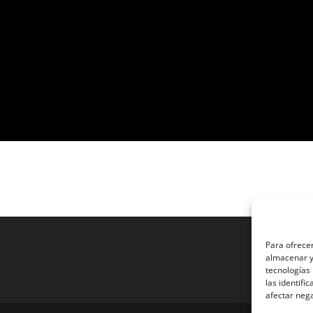
Para ofrecer
almacenar y/
tecnologías
las identifi
afectar nega