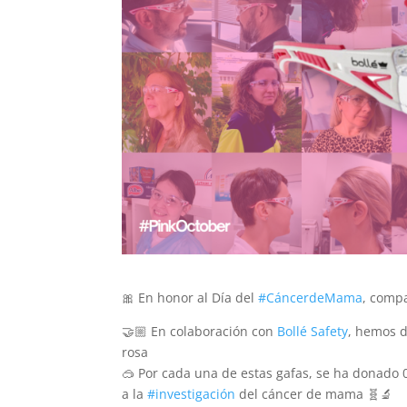
🎀 En honor al Día del
#CáncerdeMama
, compa
🤝🏼 En colaboración con
Bollé Safety
, hemos d
rosa
🥽 Por cada una de estas gafas, se ha donado 
a la
#investigación
del cáncer de mama 🧬🔬