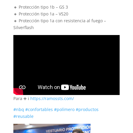
🔸 Protección tipo 1b – GS 3
🔸 Protección tipo 1a – VS20
🔸 Protección tipo 1a con resistencia al fuego –
Silverflash
Para ➕ ℹ️
https://ramossts.com/
#
nbq
#
confortables
#
polímero
#
productos
#
reusable