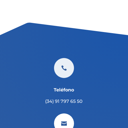

Teléfono
(34) 91 797 65 50
