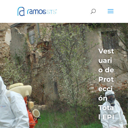
Vest
uari
o de
P
rot
ecci
ón
Tota
l EPI