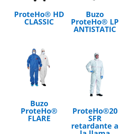
ProteHo® HD
Buzo
CLASSIC
ProteHo® LP
ANTISTATIC
Buzo
ProteHo®
ProteHo®20
FLARE
SFR
retardante a
la llama