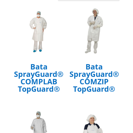
últimos
Bata
Bata
SprayGuard®
SprayGuard®
COMPLAB
COMZIP
TopGuard®
TopGuard®