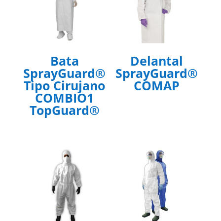
Bata
Delantal
SprayGuard®
SprayGuard®
Tipo Cirujano
COMAP
COMBIO1
TopGuard®