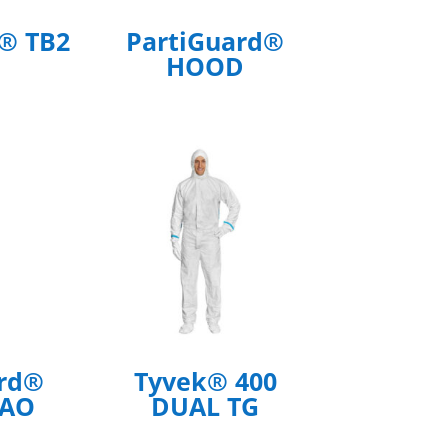
® TB2
PartiGuard®
HOOD
ard®
Tyvek® 400
MAO
DUAL TG