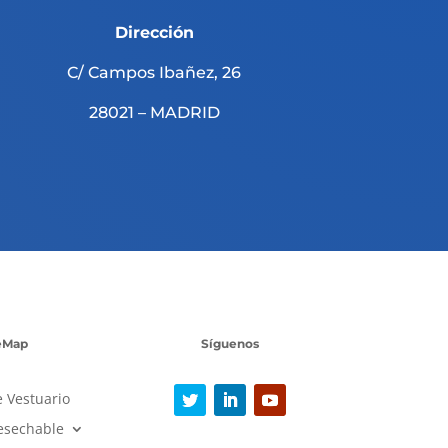
Dirección
C/ Campos Ibañez, 26
28021 – MADRID
eMap
Síguenos
e Vestuario
esechable