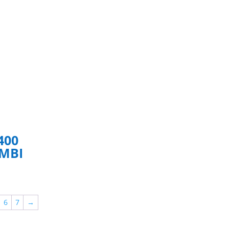
400
MBI
6
7
→