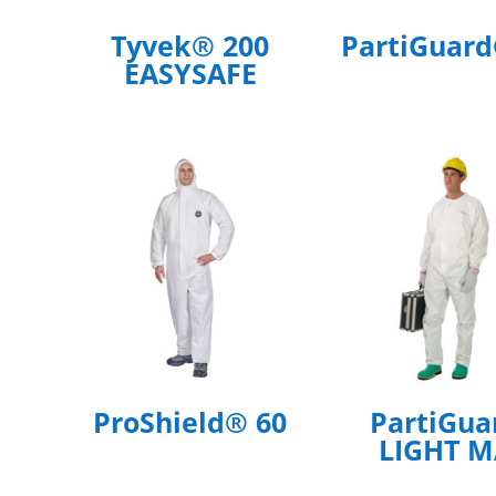
Tyvek® 200
PartiGuard
EASYSAFE
ProShield® 60
PartiGu
LIGHT 