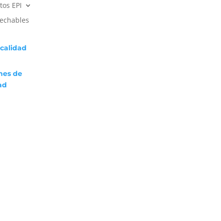
os EPI
echables
 calidad
nes
de
ad