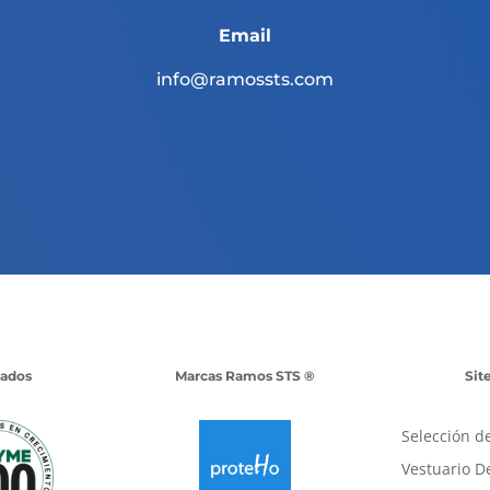
Email
info@ramossts.com
iados
Marcas Ramos STS ®
Sit
Selección d
Vestuario D