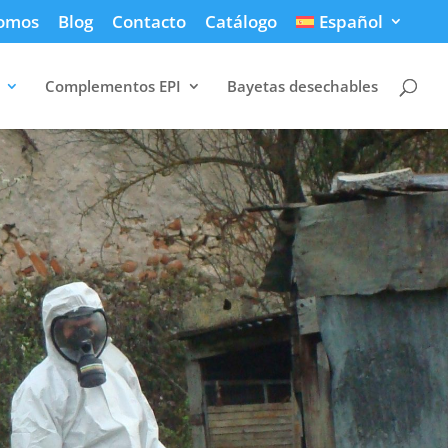
somos
Blog
Contacto
Catálogo
Español
Complementos EPI
Bayetas desechables