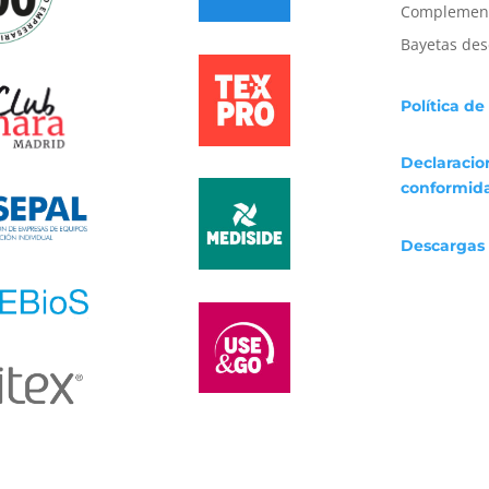
Complement
Bayetas des
Política de
Declaracio
conformid
Descargas