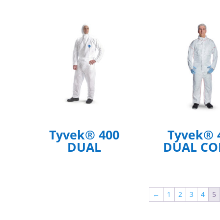
Tyvek® 400
Tyvek® 
DUAL
DUAL CO
←
1
2
3
4
5