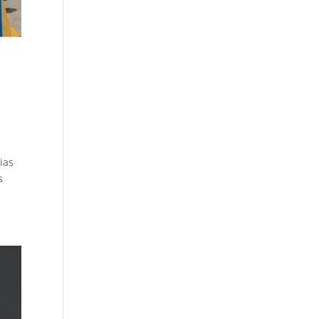
ias
s