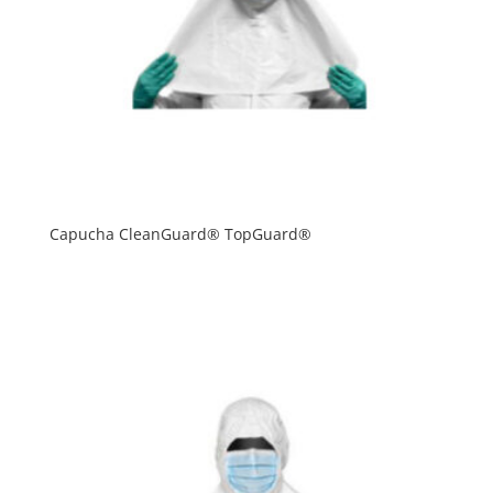
Capucha CleanGuard® TopGuard®