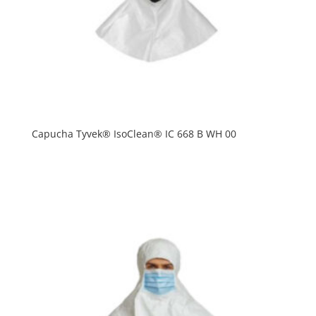
Capucha Tyvek® IsoClean® IC 668 B WH 00