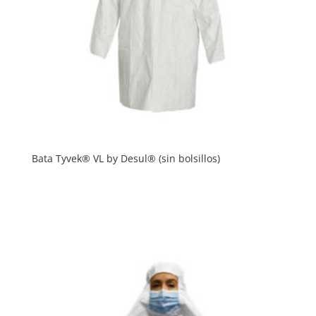
Bata Tyvek® VL by Desul® (sin bolsillos)