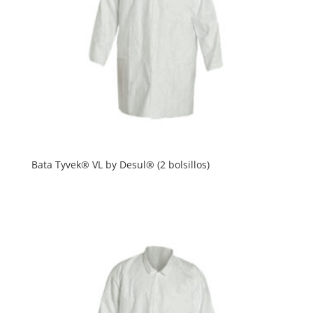
Bata Tyvek® VL by Desul® (2 bolsillos)