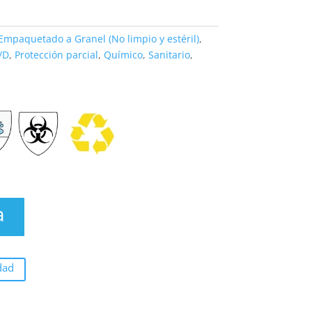
Empaquetado a Granel (No limpio y estéril)
,
/D
,
Protección parcial
,
Químico
,
Sanitario
,
a
dad