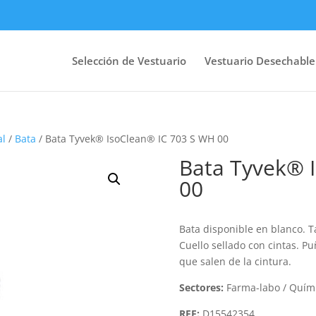
Selección de Vestuario
Vestuario Desechable
al
/
Bata
/ Bata Tyvek® IsoClean® IC 703 S WH 00
Bata Tyvek® 
00
Bata disponible en blanco. Ta
Cuello sellado con cintas. P
que salen de la cintura.
Sectores:
Farma-labo / Quími
REF:
D15542354