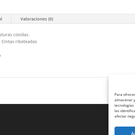
al
Valoraciones (0)
sturas cosidas.
. Cintas ribeteadas
o
Para ofrecer
almacenar y/
tecnologías
las identifi
afectar nega
A