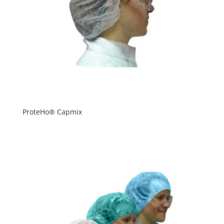
ProteHo® Capmix