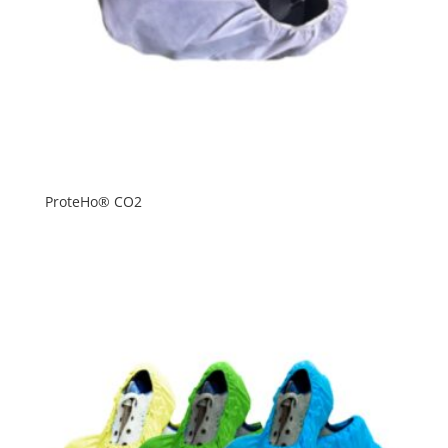
ProteHo® CO2