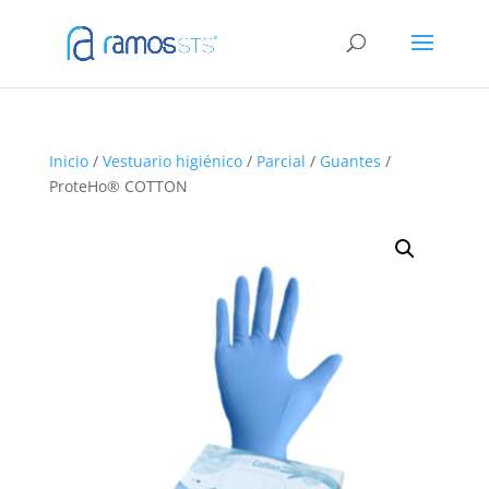
Inicio
/
Vestuario higiénico
/
Parcial
/
Guantes
/
ProteHo® COTTON