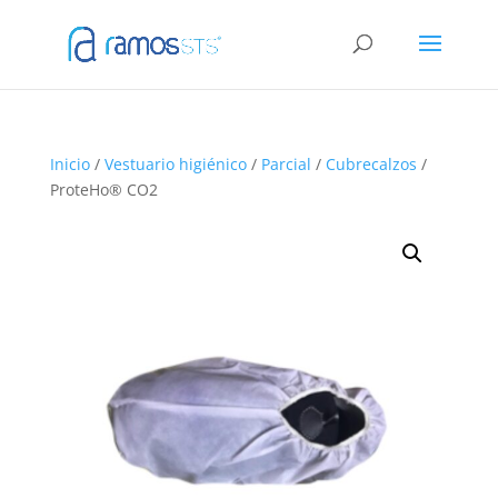
Inicio
/
Vestuario higiénico
/
Parcial
/
Cubrecalzos
/
ProteHo® CO2