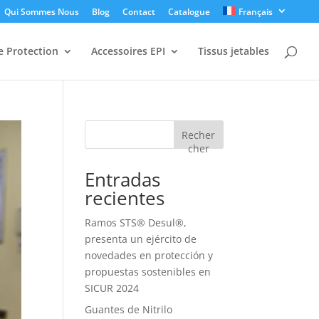
Qui Sommes Nous
Blog
Contact
Catalogue
Français
 Protection
Accessoires EPI
Tissus jetables
Recher
cher
Entradas
recientes
Ramos STS® Desul®,
presenta un ejército de
novedades en protección y
propuestas sostenibles en
SICUR 2024
Guantes de Nitrilo