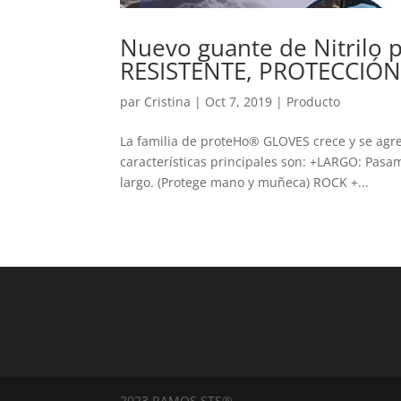
Nuevo guante de Nitrilo 
RESISTENTE, PROTECCIÓ
par
Cristina
|
Oct 7, 2019
|
Producto
La familia de proteHo® GLOVES crece y se ag
características principales son: +LARGO: Pasa
largo. (Protege mano y muñeca) ROCK +...
2023 RAMOS STS®