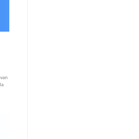
 van
la