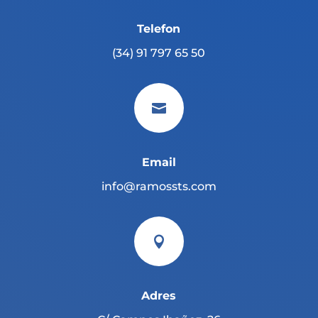
Telefon
(34) 91 797 65 50

Email
info@ramossts.com

Adres