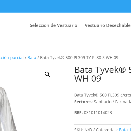
Selección de Vestuario
Vestuario Desechable
cción parcial
/
Bata
/ Bata Tyvek® 500 PL309 TY PL30 S WH 09
Bata Tyvek® 
WH 09
Bata Tyvek® 500 PL309 c/crem
Sectores:
Sanitario / Farma-
REF:
031011014023
SKU:
N/D
Categorías:
Bata
,