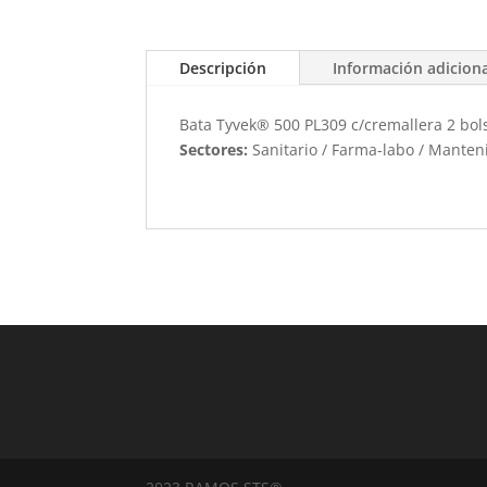
Descripción
Información adicion
Bata Tyvek® 500 PL309 c/cremallera 2 bol
Sectores:
Sanitario / Farma-labo / Mante