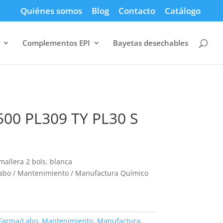
Quiénes somos
Blog
Contacto
Catálogo
Complementos EPI
Bayetas desechables
500 PL309 TY PL30 S
allera 2 bols. blanca
labo / Mantenimiento / Manufactura Químico
Farma/Labo
,
Mantenimiento
,
Manufactura
,