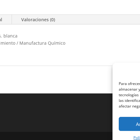
al
Valoraciones (0)
s. blanca
nimiento / Manufactura Químico
Para ofrecer
almacenar y/
tecnologías
las identifi
afectar nega
A
Pol