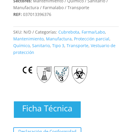
Sectores:
Mantenimiento / Químico / Sanitario /
Manufactura / Farmalabo / Transporte
REF:
037013396376
SKU:
N/D
Categorías:
Cubrebota
,
Farma/Labo
,
Mantenimiento
,
Manufactura
,
Protección parcial
,
Químico
,
Sanitario
,
Tipo 3
,
Transporte
,
Vestuario de
protección
Ficha Técnica
Declaración de Conformidad