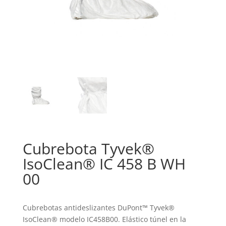
Cubrebota Tyvek®
IsoClean® IC 458 B WH
00
Cubrebotas antideslizantes DuPont™ Tyvek®
IsoClean® modelo IC458B00. Elástico túnel en la