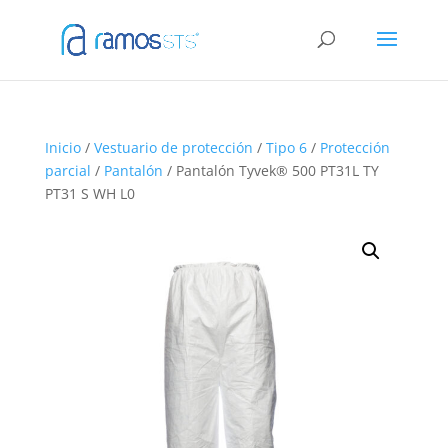
Inicio
/
Vestuario de protección
/
Tipo 6
/
Protección
parcial
/
Pantalón
/ Pantalón Tyvek® 500 PT31L TY
PT31 S WH L0