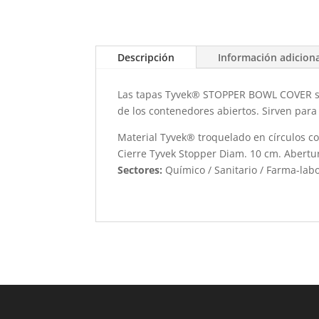
Descripción
Información adicion
Las tapas Tyvek® STOPPER BOWL COVER son 
de los contenedores abiertos. Sirven para e
Material Tyvek® troquelado en círculos con
Cierre Tyvek Stopper Diam. 10 cm. Abertur
Sectores:
Químico / Sanitario / Farma-lab