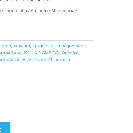
 / Farma-labo / Amianto / Alimentaria /
ntario
,
Amianto
,
Cosmética
,
Empaquetado a
Farma/Labo
,
ISO - 6-9 GMP C/D
,
Químico
,
autoclavables
,
Vestuario Cleanroom
a