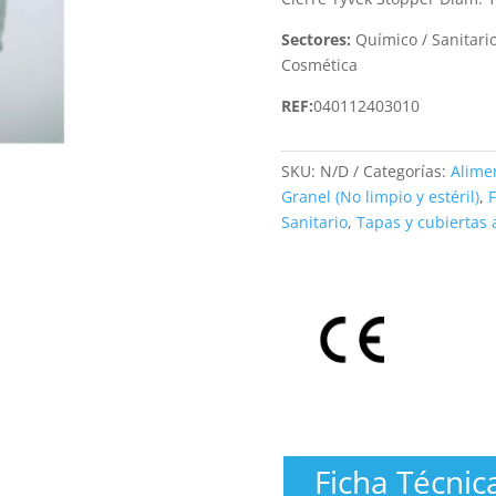
Sectores:
Químico / Sanitario
Cosmética
REF:
040112403010
SKU:
N/D
Categorías:
Alime
Granel (No limpio y estéril)
,
Sanitario
,
Tapas y cubiertas 
Ficha Técnic