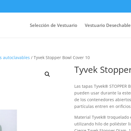
Selección de Vestuario
Vestuario Desechable
s autoclavables
/ Tyvek Stopper Bowl Cover 10
Tyvek Stoppe
Las tapas Tyvek® STOPPER B
pueden usar durante la esteri
de los contenedores abiertos.
partículas entren en orificio
Material Tyvek® troquelado en
utilizando hilo de poliéster l
Cierre Tyvek Stopper Diam. 1