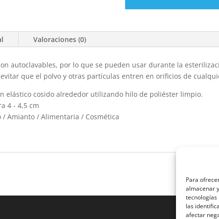
al
Valoraciones (0)
autoclavables, por lo que se pueden usar durante la esterilizacio
vitar que el polvo y otras partículas entren en orificios de cualqui
 elástico cosido alrededor utilizando hilo de poliéster limpio.
a 4 - 4,5 cm
o / Amianto / Alimentaria / Cosmética
Para ofrecer
almacenar y/
tecnologías
las identifi
afectar nega