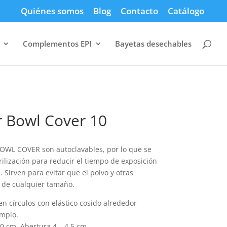
Quiénes somos
Blog
Contacto
Catálogo
Complementos EPI
Bayetas desechables
r Bowl Cover 10
OWL COVER son autoclavables, por lo que se
lización para reducir el tiempo de exposición
 Sirven para evitar que el polvo y otras
s de cualquier tamaño.
 círculos con elástico cosido alrededor
impio.
0 cm. Abertura 4 – 4,5 cm