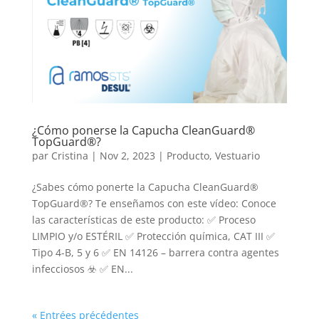
¿Cómo ponerse la Capucha CleanGuard®
TopGuard®?
par
Cristina
|
Nov 2, 2023
|
Producto
,
Vestuario
¿Sabes cómo ponerte la Capucha CleanGuard®
TopGuard®? Te enseñamos con este vídeo: Conoce
las características de este producto: ✅ Proceso
LIMPIO y/o ESTÉRIL ✅ Protección química, CAT III ✅
Tipo 4-B, 5 y 6 ✅ EN 14126 – barrera contra agentes
infecciosos ☣️ ✅ EN...
« Entrées précédentes