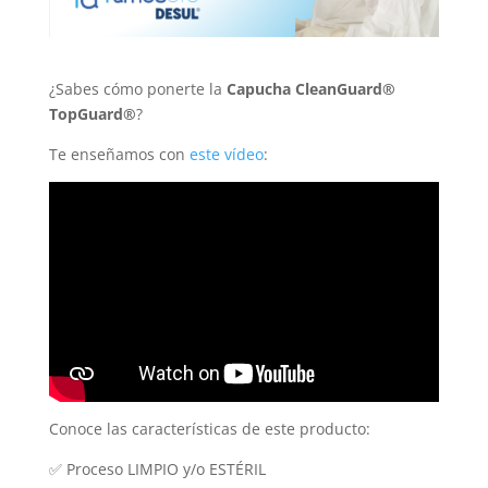
¿Sabes cómo ponerte la
Capucha CleanGuard®
TopGuard®
?
Te enseñamos con
este vídeo
:
Conoce las características de este producto:
✅ Proceso LIMPIO y/o ESTÉRIL