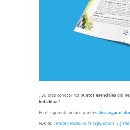
¿Quieres conocer los
puntos esenciales
del
Re
individual
?
En el siguiente enlace puedes
descargar el d
Fuente:
Instituto Nacional de Seguridad e Higiene