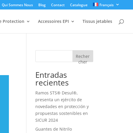
Qui Sommes Nous
Blog
Contact
Catalogue
Français
 Protection
Accessoires EPI
Tissus jetables
Recher
cher
Entradas
recientes
Ramos STS® Desul®,
presenta un ejército de
novedades en protección y
propuestas sostenibles en
SICUR 2024
Guantes de Nitrilo