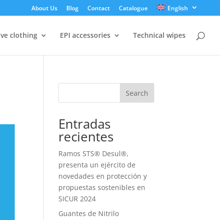
About Us
Blog
Contact
Catalogue
English
ive clothing
EPI accessories
Technical wipes
Search
Entradas
recientes
Ramos STS® Desul®,
presenta un ejército de
novedades en protección y
propuestas sostenibles en
SICUR 2024
Guantes de Nitrilo