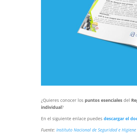
¿Quieres conocer los
puntos esenciales
del
Re
individual
?
En el siguiente enlace puedes
descargar el d
Fuente:
Instituto Nacional de Seguridad e Higiene