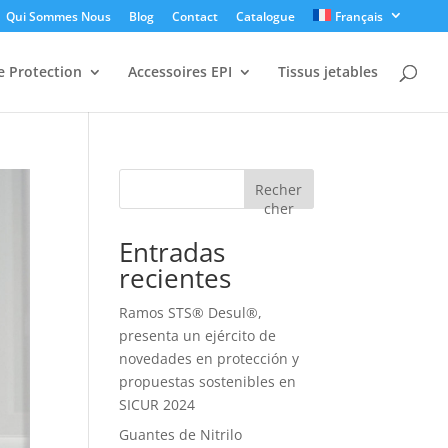
Qui Sommes Nous
Blog
Contact
Catalogue
Français
 Protection
Accessoires EPI
Tissus jetables
Recher
cher
Entradas
recientes
Ramos STS® Desul®,
presenta un ejército de
novedades en protección y
propuestas sostenibles en
SICUR 2024
Guantes de Nitrilo