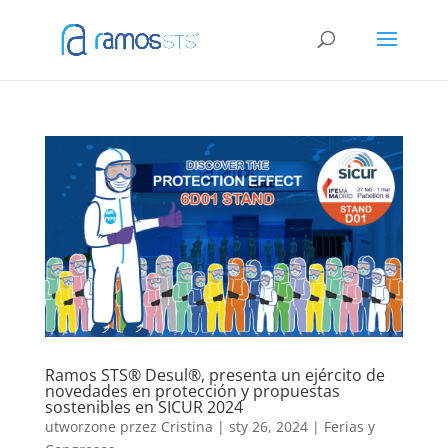
Ramos STS® Desul®, presenta un ejército de
novedades en protección y propuestas
sostenibles en SICUR 2024
utworzone przez
Cristina
|
sty 26, 2024
|
Ferias y