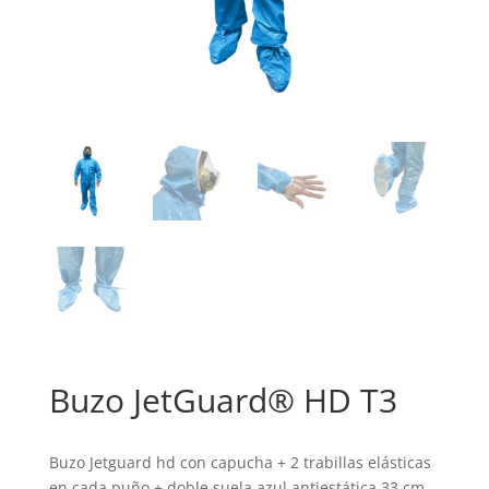
Buzo JetGuard® HD T3
Buzo Jetguard hd con capucha + 2 trabillas elásticas
en cada puño + doble suela azul antiestática 33 cm