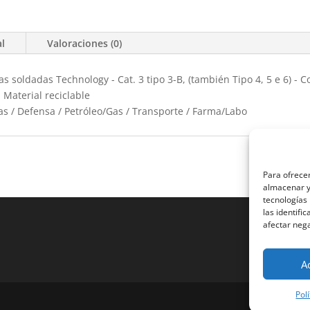
al
Valoraciones (0)
s soldadas Technology - Cat. 3 tipo 3-B, (también Tipo 4, 5 e 6) - 
 Material reciclable
as / Defensa / Petróleo/Gas / Transporte / Farma/Labo
Para ofrecer
almacenar y/
tecnologías
las identifi
afectar nega
A
Pol