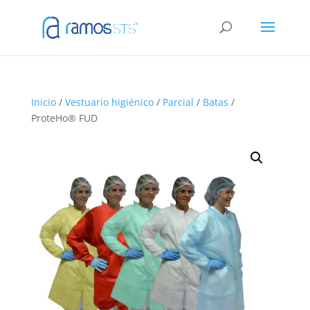
Inicio
/
Vestuario higiénico
/
Parcial
/
Batas
/
ProteHo® FUD