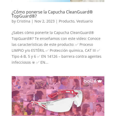
¿Cómo ponerse la Capucha CleanGuard®
TopGuard®?
by
Cristina
|
Nov 2, 2023
|
Producto
,
Vestuario
¿Sabes cómo ponerte la Capucha CleanGuard®
TopGuard®? Te enseñamos con este vídeo: Conoce
las características de este producto: ✅ Proceso
LIMPIO y/o ESTÉRIL ✅ Protección química, CAT III ✅
Tipo 4-B, 5 y 6 ✅ EN 14126 – barrera contra agentes
infecciosos ☣️ ✅ EN...