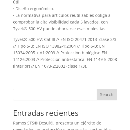
útil.
· Diseño ergonómico.
· La normativa para artículos reutilizables obliga a
comprobar la alta visibilidad cada 5 lavados, con
Tyvek® 500 HV puede ahorrarse esas molestias.
Tyvek® 500 HV: Cat III // EN ISO 20471:2013  clase 3/3
// Tipo 5-B: EN ISO 13982-1:2004 // Tipo 6-B: EN
13034:2005 + A1:2009 // Protección biológica: EN
14126:2003 // Protección antiestática: EN 1149-5:2008
(interior) // EN 1073-2:2002 (clase 1/3).
Search
Entradas recientes
Ramos STS® Desul®, presenta un ejército de
novedades en protección y propuestas sostenibles