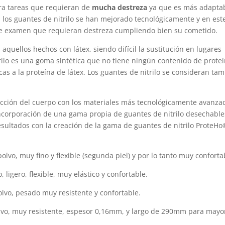
ara tareas que requieran de
mucha destreza
ya que es más adaptab
d los guantes de nitrilo se han mejorado tecnológicamente y en est
de examen que requieran destreza cumpliendo bien su cometido.
 aquellos hechos con látex, siendo difícil la sustitución en lugares
trilo es una goma sintética que no tiene ningún contenido de prote
cas a la proteína de látex. Los guantes de nitrilo se consideran ta
ección del cuerpo con los materiales más tecnológicamente avanza
incorporación de una gama propia de guantes de nitrilo desechable
sultados con la creación de la gama de guantes de nitrilo ProteH
polvo, muy fino y flexible (segunda piel) y por lo tanto muy conforta
, ligero, flexible, muy elástico y confortable.
polvo, pesado muy resistente y confortable.
polvo, muy resistente, espesor 0,16mm, y largo de 290mm para mayo