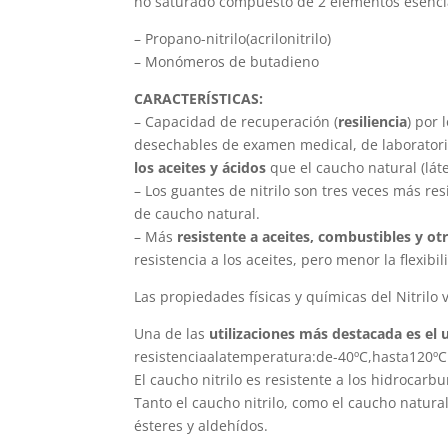
no saturado compuesto de 2 elementos esenci
– Propano-nitrilo(acrilonitrilo)
– Monómeros de butadieno
CARACTERÍSTICAS:
– Capacidad de recuperación (
resiliencia
) por 
desechables de examen medical, de laboratori
los aceites y ácidos
que el caucho natural (láte
– Los guantes de nitrilo son tres veces más res
de caucho natural.
– Más
resistente a aceites, combustibles y o
resistencia a los aceites, pero menor la flexibi
Las propiedades físicas y químicas del Nitril
Una de las
utilizaciones más destacada es el u
resistenciaalatemperatura:de-40ºC,hasta120ºC
El caucho nitrilo es resistente a los hidrocarbur
Tanto el caucho nitrilo, como el caucho natura
ésteres y aldehídos.