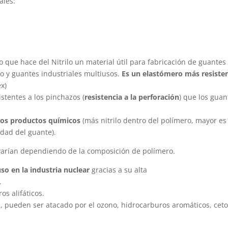
ales:
lo que hace del Nitrilo un material útil para fabricación de guantes
o y guantes industriales multiusos.
Es un elastómero más resiste
x)
istentes a los pinchazos (
resistencia a la perforación
) que los guan
tros productos químicos
(más nitrilo dentro del polímero, mayor es 
lidad del guante).
o varían dependiendo de la composición de polímero.
so en la industria nuclear
gracias a su alta
.
os alifáticos.
l, pueden ser atacado por el ozono, hidrocarburos aromáticos, cet