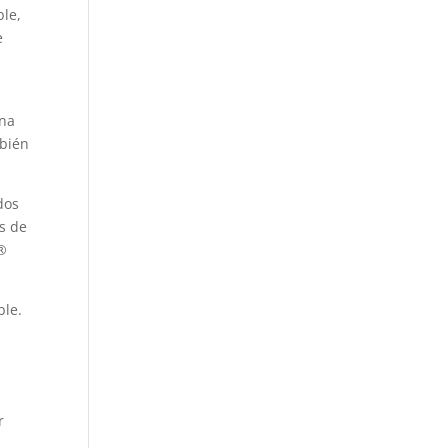
le,
e
ína
mbién
dos
s de
o®
ble.
r