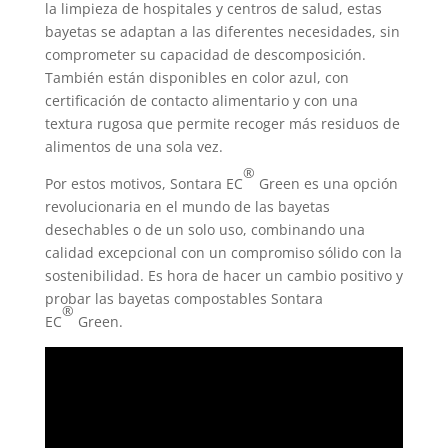
la limpieza de hospitales y centros de salud, estas
bayetas se adaptan a las diferentes necesidades, sin
comprometer su capacidad de descomposición.
También están disponibles en color azul, con
certificación de contacto alimentario y con una
textura rugosa que permite recoger más residuos de
alimentos de una sola vez.
®
Por estos motivos, Sontara EC
Green es una opción
revolucionaria en el mundo de las bayetas
desechables o de un solo uso, combinando una
calidad excepcional con un compromiso sólido con la
sostenibilidad. Es hora de hacer un cambio positivo y
probar las bayetas compostables Sontara
®
EC
Green.